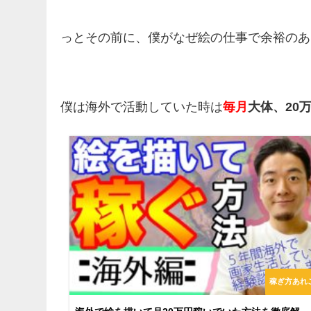
っとその前に、僕がなぜ絵の仕事で余裕のあ
僕は海外で活動していた時は
毎月
大体、20
稼ぎ方あれ