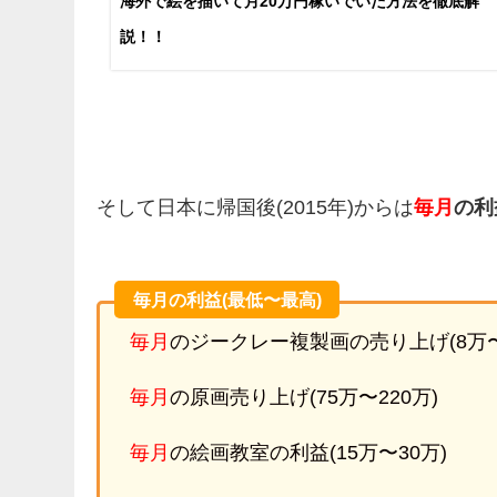
海外で絵を描いて月20万円稼いでいた方法を徹底解
説！！
そして日本に帰国後(2015年)からは
毎月
の利
毎月の利益(最低〜最高)
毎月
のジークレー複製画の売り上げ(8万〜
毎月
の原画売り上げ(75万〜220万)
毎月
の絵画教室の利益(15万〜30万)