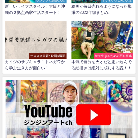
ジンジンとZiNの人生
ジンジンとZiNの人生
新しいライフスタイル！大阪と沖
絵画が毎日売れるようになった飛
縄の２拠点画家生活スタート！
躍の2022年総まとめ。
オススメ書籍&映画&漫画
絵で生きるための百科事典
カイジのサブキャラ！トネガワか
本気で自分を天才だと思い込んで
ら学ぶ生き方が面白い！
る絵描きは絶対に成功する説！！