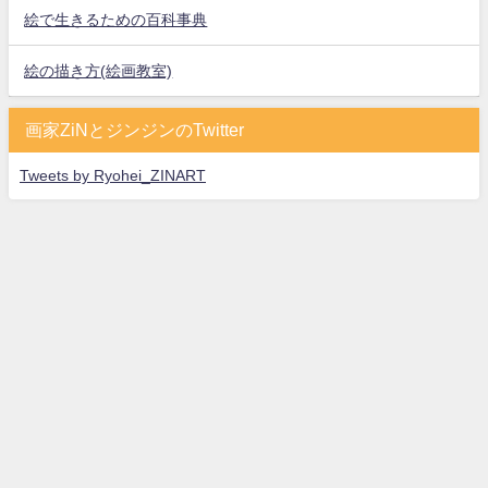
絵で生きるための百科事典
絵の描き方(絵画教室)
画家ZiNとジンジンのTwitter
Tweets by Ryohei_ZINART
ガカプロ All Rights Reserved.
特定商取引法に基づく表記