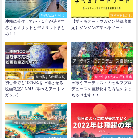
沖縄のんびり生活
稼ぎ方あれこれ
沖縄に移住してから１年が過ぎて
【学べるアートマガジン登録者限
感じるメリットとデメリットまと
定】ジンジンの学べるノート
め！！
絵の描き方(絵画教室)
絵で生きるための百科事典
初心者でも100%絵を上達させる
画家やアーティストのセルフプロ
絵画教室ZINART(学べるアートマ
デュースを自動化する方法をぶっ
ガジン)
ちゃけます！！