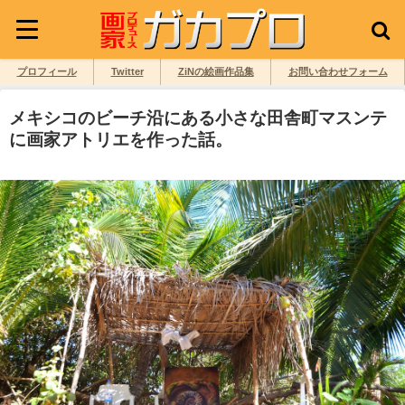
プロフィール
Twitter
ZiNの絵画作品集
お問い合わせフォーム
メキシコのビーチ沿にある小さな田舎町マスンテ
に画家アトリエを作った話。