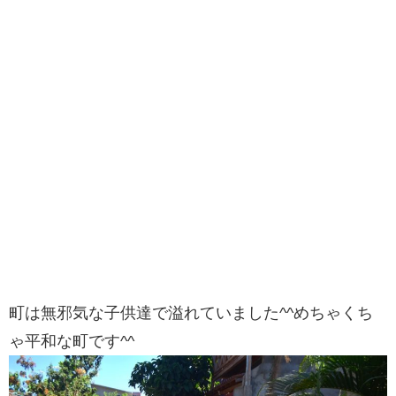
町は無邪気な子供達で溢れていました^^めちゃくち
ゃ平和な町です^^