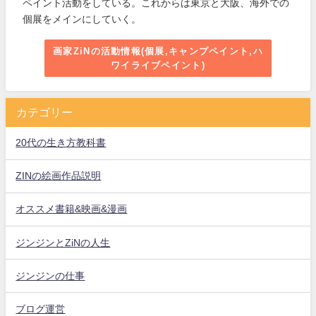
ペイント活動をしている。これからは東京と大阪、海外での
個展をメインにしていく。
画家ZiNの活動情報(個展,キャンプペイント,ハ
ワイライブペイント)
カテゴリー
20代の生き方教科書
ZINの絵画作品説明
オススメ書籍&映画&漫画
ジンジンとZiNの人生
ジンジンの仕事
ブログ運営