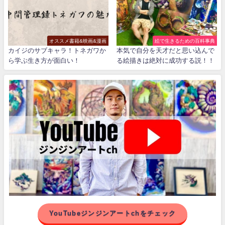
オススメ書籍&映画&漫画
絵で生きるための百科事典
カイジのサブキャラ！トネガワか
本気で自分を天才だと思い込んで
ら学ぶ生き方が面白い！
る絵描きは絶対に成功する説！！
YouTubeジンジンアートchをチェック