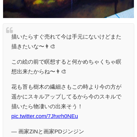
描いたらすぐ売れて今は手元にないけどまた
描きたいな〜👨‍🎨
この絵の前で瞑想すると何かめちゃくちゃ瞑
想出来たからね〜👨‍🎨
花も苔も樹木の繊細さもこの時より今の方が
遥かにスキルアップしてるから今のスキルで
描いたら物凄いの出来そう！
pic.twitter.com/7Jhxrh0NEu
— 画家ZiNと画家PDジンジン