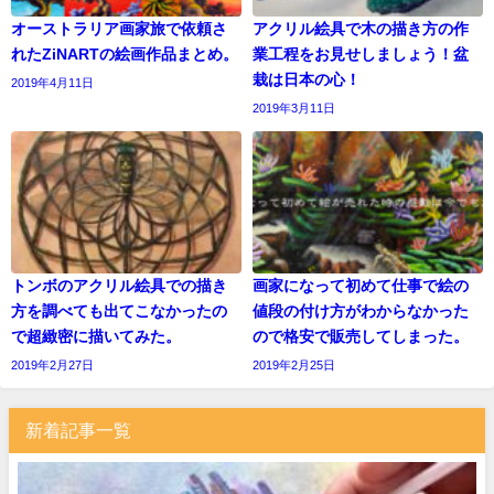
オーストラリア画家旅で依頼さ
アクリル絵具で木の描き方の作
れたZiNARTの絵画作品まとめ。
業工程をお見せしましょう！盆
栽は日本の心！
2019年4月11日
2019年3月11日
トンボのアクリル絵具での描き
画家になって初めて仕事で絵の
方を調べても出てこなかったの
値段の付け方がわからなかった
で超緻密に描いてみた。
ので格安で販売してしまった。
2019年2月27日
2019年2月25日
新着記事一覧