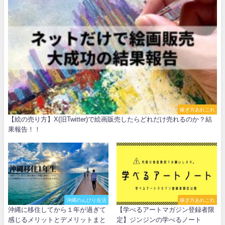
稼ぎ方あれこれ
【絵の売り方】X(旧Twitter)で絵画販売したらどれだけ売れるのか？結
果報告！！
沖縄のんびり生活
稼ぎ方あれこれ
沖縄に移住してから１年が過ぎて
【学べるアートマガジン登録者限
感じるメリットとデメリットまと
定】ジンジンの学べるノート