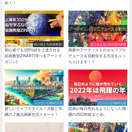
め！！
絵の描き方(絵画教室)
絵で生きるための百科事典
初心者でも100%絵を上達させる
画家やアーティストのセルフプロ
絵画教室ZINART(学べるアートマ
デュースを自動化する方法をぶっ
ガジン)
ちゃけます！！
ジンジンとZiNの人生
ジンジンとZiNの人生
新しいライフスタイル！大阪と沖
絵画が毎日売れるようになった飛
縄の２拠点画家生活スタート！
躍の2022年総まとめ。