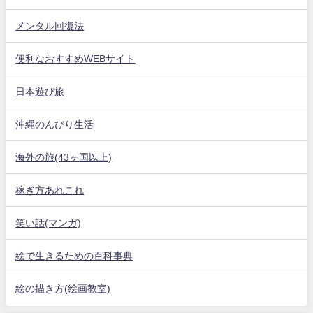
メンタル回復法
便利なおすすめWEBサイト
日本遊び旅
沖縄のんびり生活
海外の旅(43ヶ国以上)
稼ぎ方あれこれ
笑い話(マンガ)
絵で生きるための百科事典
絵の描き方(絵画教室)