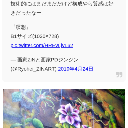
技術的にはまだまだだけど構成やら質感は好
きだったなー。
『瞑想』
B1サイズ(1030×728)
pic.twitter.com/HREvLjvL62
— 画家ZiNと画家PDジンジン
(@Ryohei_ZINART)
2019年4月24日