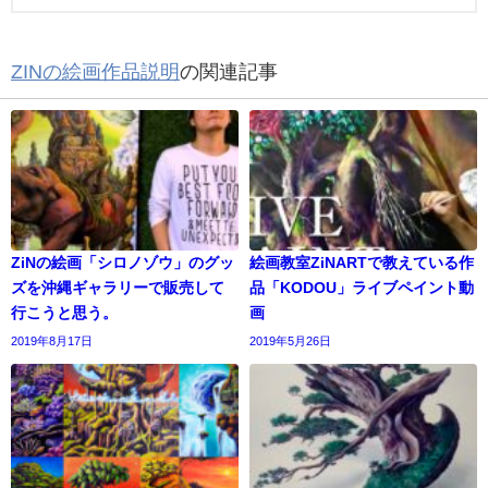
ZINの絵画作品説明
の関連記事
ZiNの絵画「シロノゾウ」のグッ
絵画教室ZiNARTで教えている作
ズを沖縄ギャラリーで販売して
品「KODOU」ライブペイント動
行こうと思う。
画
2019年8月17日
2019年5月26日