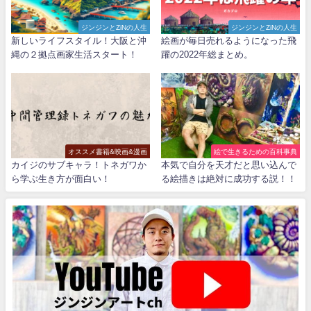
ジンジンとZiNの人生
ジンジンとZiNの人生
新しいライフスタイル！大阪と沖
絵画が毎日売れるようになった飛
縄の２拠点画家生活スタート！
躍の2022年総まとめ。
オススメ書籍&映画&漫画
絵で生きるための百科事典
カイジのサブキャラ！トネガワか
本気で自分を天才だと思い込んで
ら学ぶ生き方が面白い！
る絵描きは絶対に成功する説！！