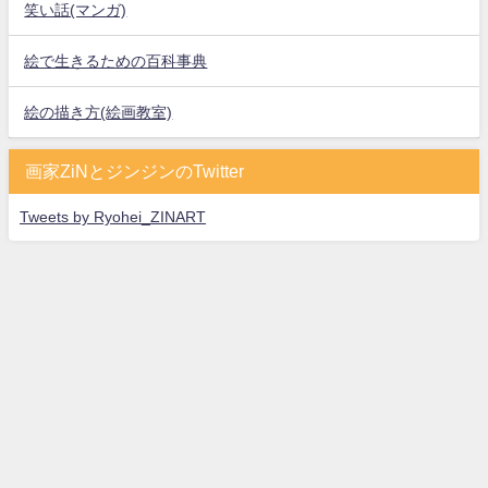
笑い話(マンガ)
絵で生きるための百科事典
絵の描き方(絵画教室)
画家ZiNとジンジンのTwitter
Tweets by Ryohei_ZINART