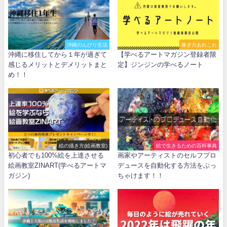
沖縄のんびり生活
稼ぎ方あれこれ
沖縄に移住してから１年が過ぎて
【学べるアートマガジン登録者限
感じるメリットとデメリットまと
定】ジンジンの学べるノート
め！！
絵の描き方(絵画教室)
絵で生きるための百科事典
初心者でも100%絵を上達させる
画家やアーティストのセルフプロ
絵画教室ZINART(学べるアートマ
デュースを自動化する方法をぶっ
ガジン)
ちゃけます！！