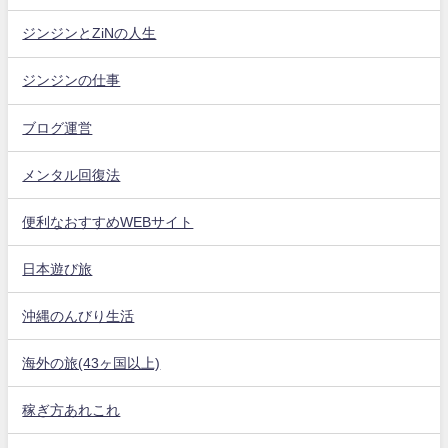
ジンジンとZiNの人生
ジンジンの仕事
ブログ運営
メンタル回復法
便利なおすすめWEBサイト
日本遊び旅
沖縄のんびり生活
海外の旅(43ヶ国以上)
稼ぎ方あれこれ