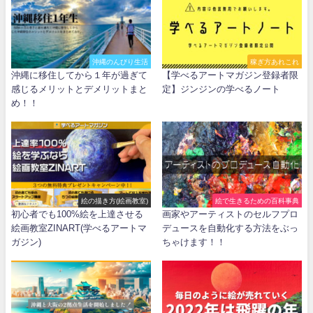
沖縄のんびり生活
稼ぎ方あれこれ
沖縄に移住してから１年が過ぎて
【学べるアートマガジン登録者限
感じるメリットとデメリットまと
定】ジンジンの学べるノート
め！！
絵の描き方(絵画教室)
絵で生きるための百科事典
初心者でも100%絵を上達させる
画家やアーティストのセルフプロ
絵画教室ZINART(学べるアートマ
デュースを自動化する方法をぶっ
ガジン)
ちゃけます！！