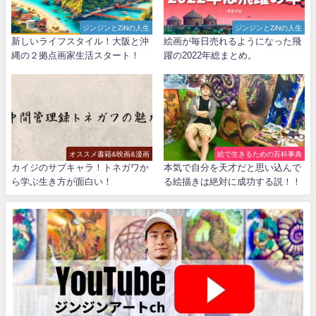
ジンジンとZiNの人生
ジンジンとZiNの人生
新しいライフスタイル！大阪と沖
絵画が毎日売れるようになった飛
縄の２拠点画家生活スタート！
躍の2022年総まとめ。
オススメ書籍&映画&漫画
絵で生きるための百科事典
カイジのサブキャラ！トネガワか
本気で自分を天才だと思い込んで
ら学ぶ生き方が面白い！
る絵描きは絶対に成功する説！！