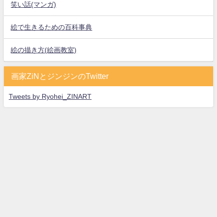
笑い話(マンガ)
絵で生きるための百科事典
絵の描き方(絵画教室)
画家ZiNとジンジンのTwitter
Tweets by Ryohei_ZINART