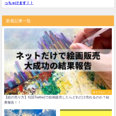
っちゃけます！！
新着記事一覧
稼ぎ方あれこれ
【絵の売り方】X(旧Twitter)で絵画販売したらどれだけ売れるのか？結
果報告！！