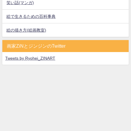
笑い話(マンガ)
絵で生きるための百科事典
絵の描き方(絵画教室)
画家ZiNとジンジンのTwitter
Tweets by Ryohei_ZINART