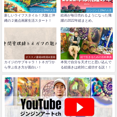
ジンジンとZiNの人生
ジンジンとZiNの人生
新しいライフスタイル！大阪と沖
絵画が毎日売れるようになった飛
縄の２拠点画家生活スタート！
躍の2022年総まとめ。
オススメ書籍&映画&漫画
絵で生きるための百科事典
カイジのサブキャラ！トネガワか
本気で自分を天才だと思い込んで
ら学ぶ生き方が面白い！
る絵描きは絶対に成功する説！！