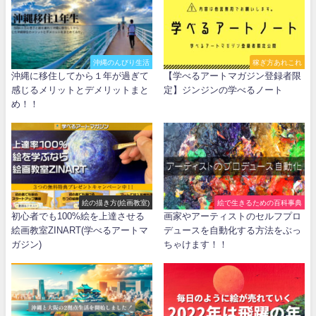
沖縄のんびり生活
稼ぎ方あれこれ
沖縄に移住してから１年が過ぎて
【学べるアートマガジン登録者限
感じるメリットとデメリットまと
定】ジンジンの学べるノート
め！！
絵の描き方(絵画教室)
絵で生きるための百科事典
初心者でも100%絵を上達させる
画家やアーティストのセルフプロ
絵画教室ZINART(学べるアートマ
デュースを自動化する方法をぶっ
ガジン)
ちゃけます！！