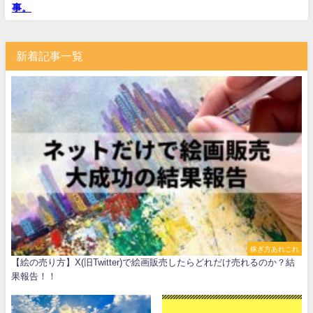
事。
新着記事一覧
稼ぎ方あれこれ
【絵の売り方】X(旧Twitter)で絵画販売したらどれだけ売れるのか？結
果報告！！