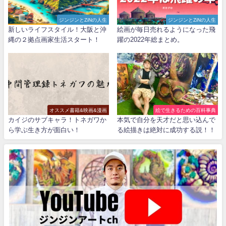
ジンジンとZiNの人生
ジンジンとZiNの人生
新しいライフスタイル！大阪と沖
絵画が毎日売れるようになった飛
縄の２拠点画家生活スタート！
躍の2022年総まとめ。
オススメ書籍&映画&漫画
絵で生きるための百科事典
カイジのサブキャラ！トネガワか
本気で自分を天才だと思い込んで
ら学ぶ生き方が面白い！
る絵描きは絶対に成功する説！！