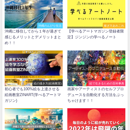
沖縄のんびり生活
稼ぎ方あれこれ
沖縄に移住してから１年が過ぎて
【学べるアートマガジン登録者限
感じるメリットとデメリットまと
定】ジンジンの学べるノート
め！！
絵の描き方(絵画教室)
絵で生きるための百科事典
初心者でも100%絵を上達させる
画家やアーティストのセルフプロ
絵画教室ZINART(学べるアートマ
デュースを自動化する方法をぶっ
ガジン)
ちゃけます！！