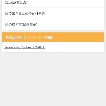
笑い話(マンガ)
絵で生きるための百科事典
絵の描き方(絵画教室)
画家ZiNとジンジンのTwitter
Tweets by Ryohei_ZINART