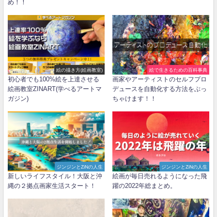
め！！
絵の描き方(絵画教室)
絵で生きるための百科事典
初心者でも100%絵を上達させる
画家やアーティストのセルフプロ
絵画教室ZINART(学べるアートマ
デュースを自動化する方法をぶっ
ガジン)
ちゃけます！！
ジンジンとZiNの人生
ジンジンとZiNの人生
新しいライフスタイル！大阪と沖
絵画が毎日売れるようになった飛
縄の２拠点画家生活スタート！
躍の2022年総まとめ。