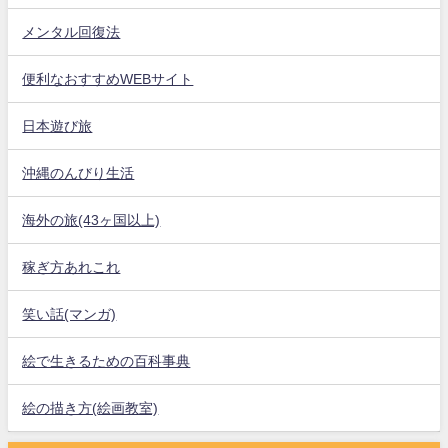
メンタル回復法
便利なおすすめWEBサイト
日本遊び旅
沖縄のんびり生活
海外の旅(43ヶ国以上)
稼ぎ方あれこれ
笑い話(マンガ)
絵で生きるための百科事典
絵の描き方(絵画教室)