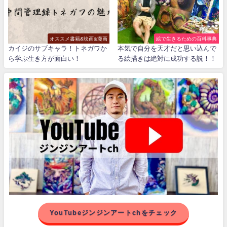
オススメ書籍&映画&漫画
絵で生きるための百科事典
カイジのサブキャラ！トネガワか
本気で自分を天才だと思い込んで
ら学ぶ生き方が面白い！
る絵描きは絶対に成功する説！！
YouTubeジンジンアートchをチェック