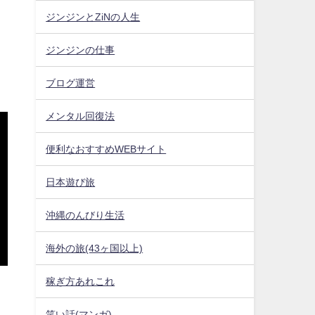
ジンジンとZiNの人生
ジンジンの仕事
ブログ運営
メンタル回復法
便利なおすすめWEBサイト
日本遊び旅
沖縄のんびり生活
海外の旅(43ヶ国以上)
稼ぎ方あれこれ
笑い話(マンガ)