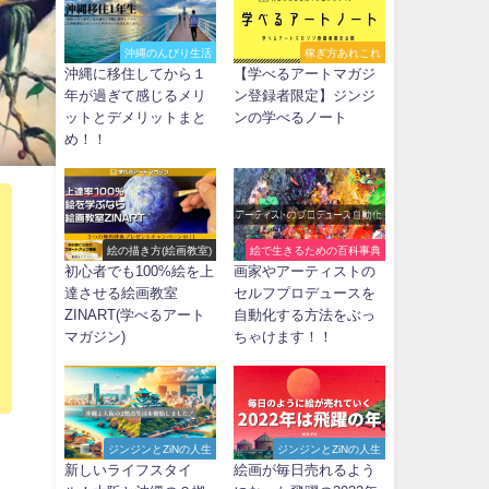
沖縄のんびり生活
稼ぎ方あれこれ
沖縄に移住してから１
【学べるアートマガジ
年が過ぎて感じるメリ
ン登録者限定】ジンジ
ットとデメリットまと
ンの学べるノート
め！！
絵の描き方(絵画教室)
絵で生きるための百科事典
初心者でも100%絵を上
画家やアーティストの
達させる絵画教室
セルフプロデュースを
ZINART(学べるアート
自動化する方法をぶっ
マガジン)
ちゃけます！！
ジンジンとZiNの人生
ジンジンとZiNの人生
新しいライフスタイ
絵画が毎日売れるよう