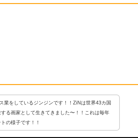
ス業をしているジンジンです！！ZiNは世界43カ国
旅する画家として生きてきました〜！！これは毎年
ントの様子です！！