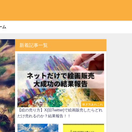
ーム
新着記事一覧
稼ぎ方あれこれ
【絵の売り方】X(旧Twitter)で絵画販売したらどれ
だけ売れるのか？結果報告！！