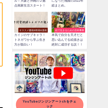
ル！大阪と沖縄の２拠
になった飛躍の2022年
点画家生活スタート！
総まとめ。
オススメ書籍&映画&漫画
絵で生きるための百科事典
カイジのサブキャラ！
本気で自分を天才だと
トネガワから学ぶ生き
思い込んでる絵描きは
方が面白い！
絶対に成功する説！！
YouTubeジンジンアートchをチェ
ック